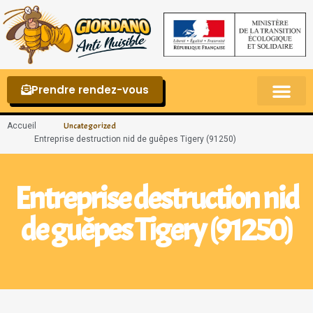
Prendre rendez-vous
Punaises de lit – La reconnaître et s’en 
Accueil
Uncategorized
Entreprise destruction nid de guêpes Tigery (91250)
Entreprise destruction nid
de guêpes Tigery (91250)