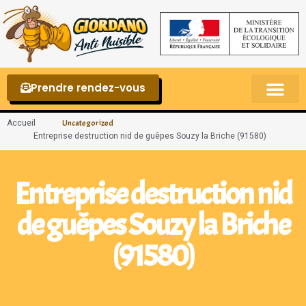
Prendre rendez-vous
Punaises de lit – La reconnaître et s’en 
Accueil
Uncategorized
Entreprise destruction nid de guêpes Souzy la Briche (91580)
Entreprise destruction nid
de guêpes Souzy la Briche
(91580)