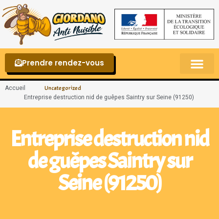
Prendre rendez-vous
Punaises de lit – La reconnaître et s’en 
Accueil
Uncategorized
Entreprise destruction nid de guêpes Saintry sur Seine (91250)
Entreprise destruction nid
de guêpes Saintry sur
Seine (91250)