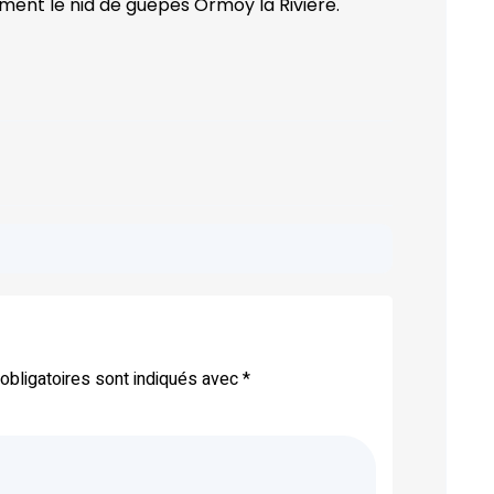
ement le nid de guêpes Ormoy la Rivière.
bligatoires sont indiqués avec
*