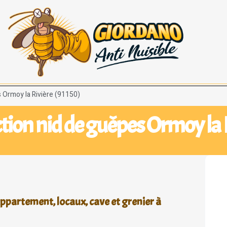
 Ormoy la Rivière (91150)
tion nid de guêpes Ormoy la 
ppartement, locaux, cave et grenier à