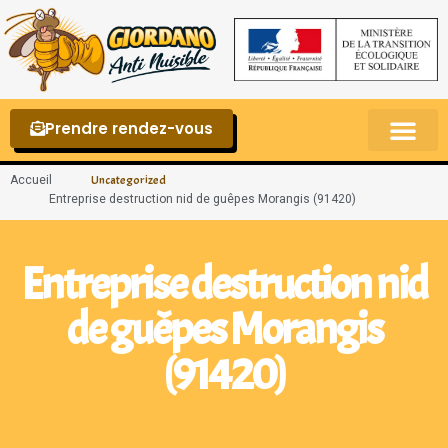
Prendre rendez-vous
Punaises de lit – La reconnaître et s’en 
Accueil
Uncategorized
Entreprise destruction nid de guêpes Morangis (91420)
Entreprise destruction nid
de guêpes Morangis
(91420)