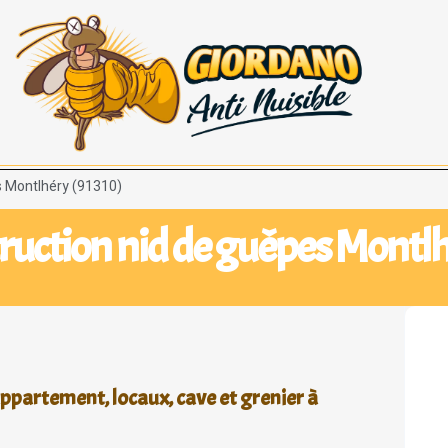
s Montlhéry (91310)
truction nid de guêpes Montlh
ppartement, locaux, cave et grenier à