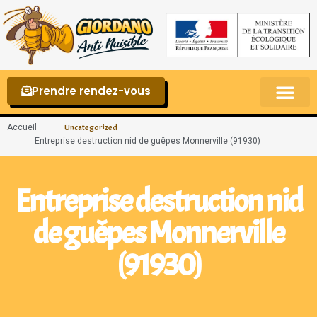
Prendre rendez-vous
Punaises de lit – La reconnaître et s’en 
Accueil
Uncategorized
Entreprise destruction nid de guêpes Monnerville (91930)
Entreprise destruction nid
de guêpes Monnerville
(91930)