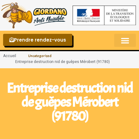
Prendre rendez-vous
Punaises de lit – La reconnaître et s’en 
Accueil
Uncategorized
Entreprise destruction nid de guêpes Mérobert (91780)
Entreprise destruction nid
de guêpes Mérobert
(91780)