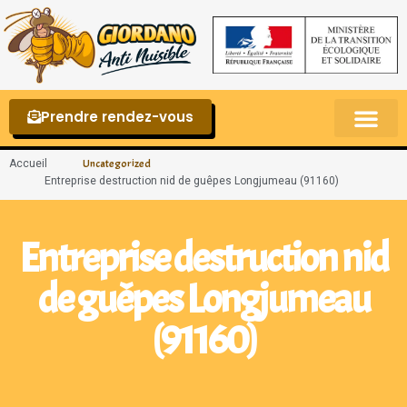
Prendre rendez-vous
Punaises de lit – La reconnaître et s’en 
Accueil
Uncategorized
Entreprise destruction nid de guêpes Longjumeau (91160)
Entreprise destruction nid
de guêpes Longjumeau
(91160)