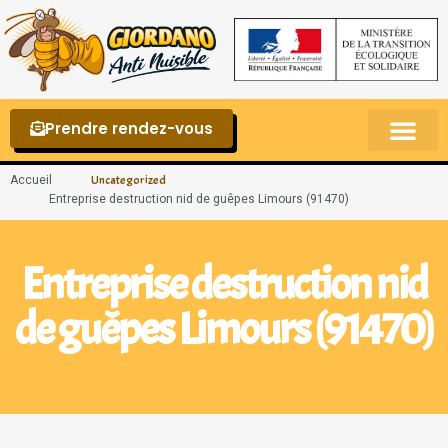
Prendre rendez-vous
Punaises de lit – La reconnaître et s’en 
Accueil
Uncategorized
Entreprise destruction nid de guêpes Limours (91470)
Entreprise destruction nid
de guêpes Limours (91470)