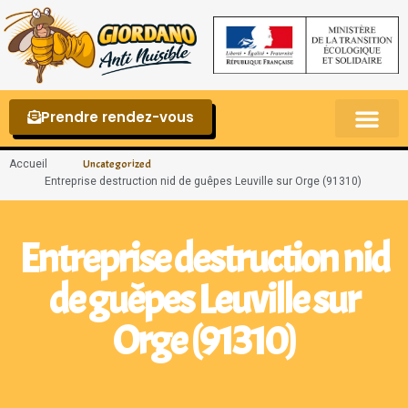
Prendre rendez-vous
Punaises de lit – La reconnaître et s’en 
Accueil
Uncategorized
Entreprise destruction nid de guêpes Leuville sur Orge (91310)
Entreprise destruction nid
de guêpes Leuville sur
Orge (91310)