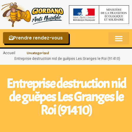
Prendre rendez-vous
Punaises de lit – La reconnaître et s’en 
Accueil
Uncategorized
Entreprise destruction nid de guêpes Les Granges le Roi (91410)
Entreprise destruction nid
de guêpes Les Granges le
Roi (91410)