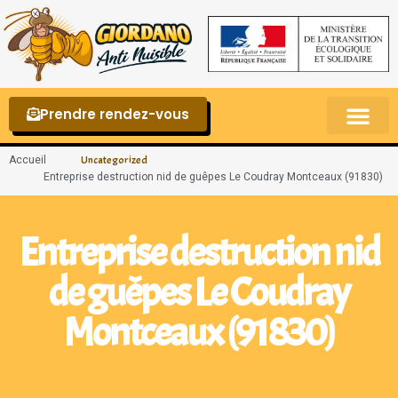
Prendre rendez-vous
Punaises de lit – La reconnaître et s’en 
Accueil
Uncategorized
Entreprise destruction nid de guêpes Le Coudray Montceaux (91830)
Entreprise destruction nid
de guêpes Le Coudray
Montceaux (91830)