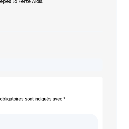
êpes La Ferté Alais.
bligatoires sont indiqués avec
*