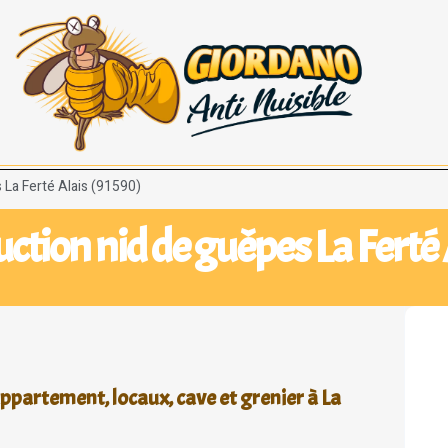
 La Ferté Alais (91590)
uction nid de guêpes La Ferté 
ppartement, locaux, cave et grenier à La