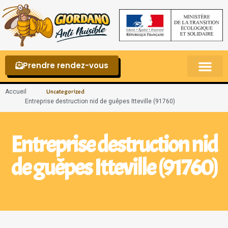
Prendre rendez-vous
Punaises de lit – La reconnaître et s’en 
Accueil
Uncategorized
Entreprise destruction nid de guêpes Itteville (91760)
Entreprise destruction nid
de guêpes Itteville (91760)