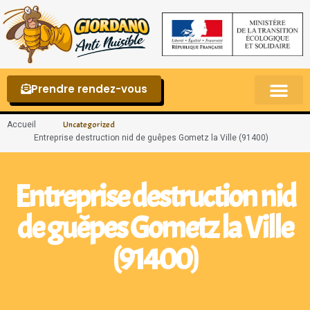
Prendre rendez-vous
Punaises de lit – La reconnaître et s’en 
Accueil
Uncategorized
Entreprise destruction nid de guêpes Gometz la Ville (91400)
Entreprise destruction nid
de guêpes Gometz la Ville
(91400)