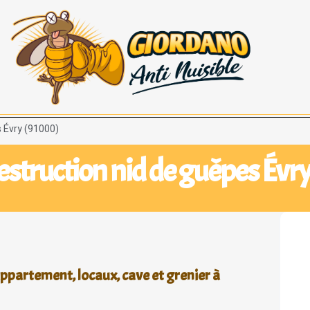
s Évry (91000)
estruction nid de guêpes Évr
ppartement, locaux, cave et grenier à