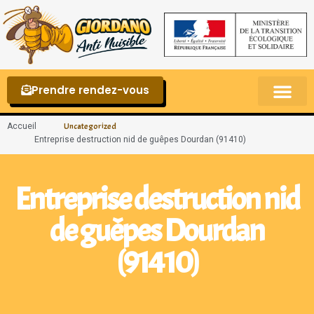
Prendre rendez-vous
Punaises de lit – La reconnaître et s’en 
Accueil
Uncategorized
Entreprise destruction nid de guêpes Dourdan (91410)
Entreprise destruction nid
de guêpes Dourdan
(91410)