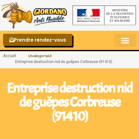
Prendre rendez-vous
Punaises de lit – La reconnaître et s’en 
Accueil
Uncategorized
Entreprise destruction nid de guêpes Corbreuse (91410)
Entreprise destruction nid
de guêpes Corbreuse
(91410)