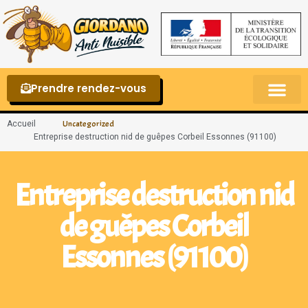
Prendre rendez-vous
Punaises de lit – La reconnaître et s’en 
Accueil
Uncategorized
Entreprise destruction nid de guêpes Corbeil Essonnes (91100)
Entreprise destruction nid
de guêpes Corbeil
Essonnes (91100)