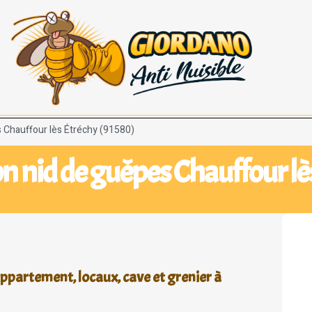
s Chauffour lès Étréchy (91580)
on nid de guêpes Chauffour lè
ppartement, locaux, cave et grenier à