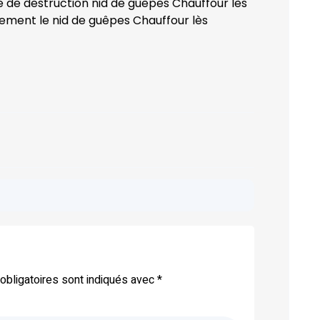
é de destruction nid de guêpes Chauffour lès
vement le nid de guêpes Chauffour lès
bligatoires sont indiqués avec
*