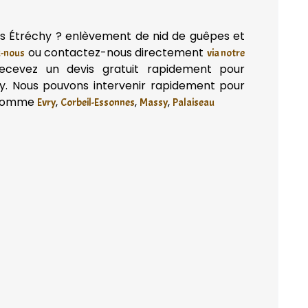
ès Étréchy ? enlèvement de nid de guêpes et
ou contactez-nous directement
z-nous
via notre
ecevez un devis gratuit rapidement pour
hy. Nous pouvons intervenir rapidement pour
e comme
,
,
,
Evry
Corbeil-Essonnes
Massy
Palaiseau