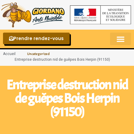
Prendre rendez-vous
Punaises de lit – La reconnaître et s’en 
Accueil
Uncategorized
Entreprise destruction nid de guêpes Bois Herpin (91150)
Entreprise destruction nid
de guêpes Bois Herpin
(91150)