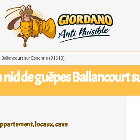
s Ballancourt sur Essonne (91610)
n nid de guêpes Ballancourt s
appartement, locaux, cave