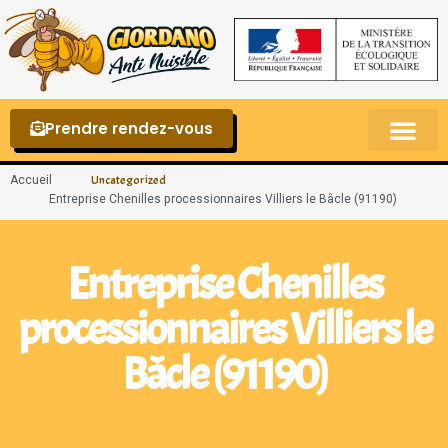
Prendre rendez-vous
Punaises de lit – La reconnaître et s’en 
Accueil
Uncategorized
Entreprise Chenilles processionnaires Villiers le Bâcle (91190)
Entreprise Chenilles
processionnaires Villiers le
Bâcle (91190)