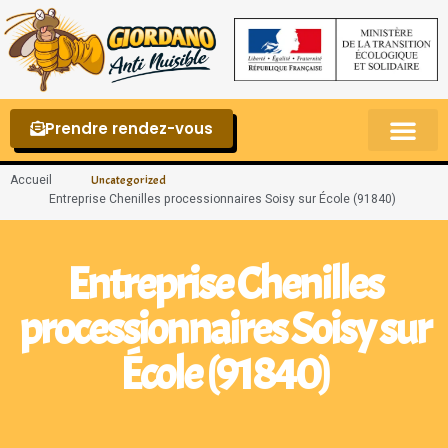
Prendre rendez-vous
Punaises de lit – La reconnaître et s’en 
Accueil
Uncategorized
Entreprise Chenilles processionnaires Soisy sur École (91840)
Entreprise Chenilles
processionnaires Soisy sur
École (91840)