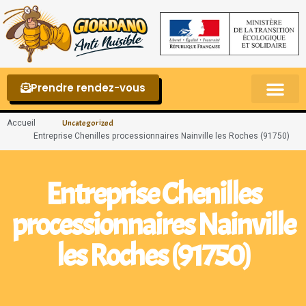
Prendre rendez-vous
Punaises de lit – La reconnaître et s’en 
Accueil
Uncategorized
Entreprise Chenilles processionnaires Nainville les Roches (91750)
Entreprise Chenilles
processionnaires Nainville
les Roches (91750)