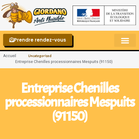
Prendre rendez-vous
Punaises de lit – La reconnaître et s’en 
Accueil
Uncategorized
Entreprise Chenilles processionnaires Mespuits (91150)
Entreprise Chenilles
processionnaires Mespuits
(91150)