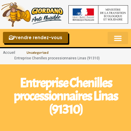
Prendre rendez-vous
Punaises de lit – La reconnaître et s’en 
Accueil
Uncategorized
Entreprise Chenilles processionnaires Linas (91310)
Entreprise Chenilles
processionnaires Linas
(91310)