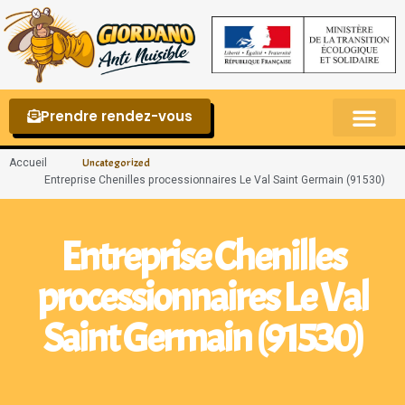
Prendre rendez-vous
Punaises de lit – La reconnaître et s’en 
Accueil
Uncategorized
Entreprise Chenilles processionnaires Le Val Saint Germain (91530)
Entreprise Chenilles
processionnaires Le Val
Saint Germain (91530)