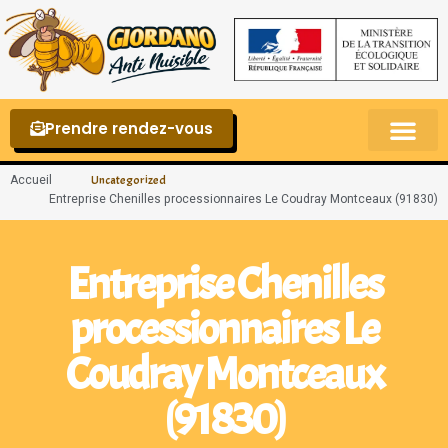
Prendre rendez-vous
Punaises de lit – La reconnaître et s’en 
Accueil
Uncategorized
Entreprise Chenilles processionnaires Le Coudray Montceaux (91830)
Entreprise Chenilles
processionnaires Le
Coudray Montceaux
(91830)