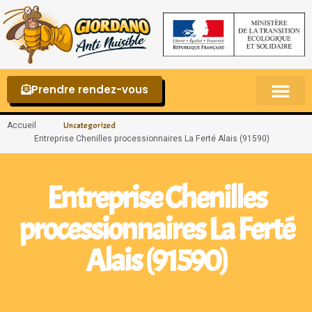
Prendre rendez-vous
Punaises de lit – La reconnaître et s’en 
Accueil
Uncategorized
Entreprise Chenilles processionnaires La Ferté Alais (91590)
Entreprise Chenilles
processionnaires La Ferté
Alais (91590)