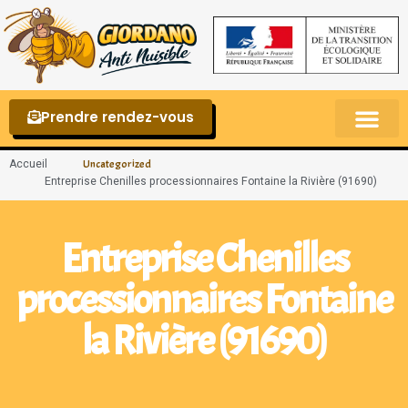
Prendre rendez-vous
Punaises de lit – La reconnaître et s’en 
Accueil
Uncategorized
Entreprise Chenilles processionnaires Fontaine la Rivière (91690)
Entreprise Chenilles
processionnaires Fontaine
la Rivière (91690)