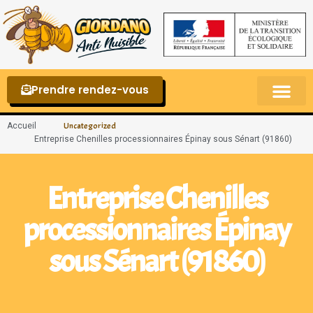
Prendre rendez-vous
Punaises de lit – La reconnaître et s’en 
Accueil
Uncategorized
Entreprise Chenilles processionnaires Épinay sous Sénart (91860)
Entreprise Chenilles
processionnaires Épinay
sous Sénart (91860)