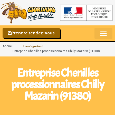
Prendre rendez-vous
Punaises de lit – La reconnaître et s’en 
Accueil
Uncategorized
Entreprise Chenilles processionnaires Chilly Mazarin (91380)
Entreprise Chenilles
processionnaires Chilly
Mazarin (91380)