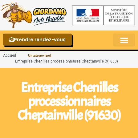
Prendre rendez-vous
Punaises de lit – La reconnaître et s’en 
Accueil
Uncategorized
Entreprise Chenilles processionnaires Cheptainville (91630)
Entreprise Chenilles
processionnaires
Cheptainville (91630)