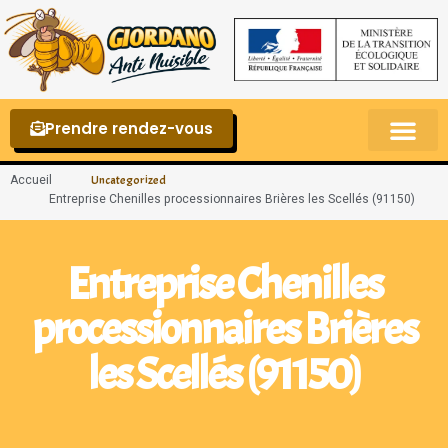
Prendre rendez-vous
Punaises de lit – La reconnaître et s’en 
Accueil
Uncategorized
Entreprise Chenilles processionnaires Brières les Scellés (91150)
Entreprise Chenilles
processionnaires Brières
les Scellés (91150)