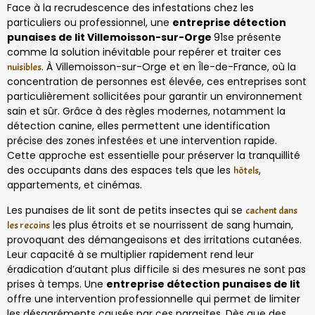
Face à la recrudescence des infestations chez les
particuliers ou professionnel, une
entreprise détection
punaises de lit Villemoisson-sur-Orge
91se présente
comme la solution inévitable pour repérer et traiter ces
. À Villemoisson-sur-Orge et en Île-de-France, où la
nuisibles
concentration de personnes est élevée, ces entreprises sont
particulièrement sollicitées pour garantir un environnement
sain et sûr. Grâce à des règles modernes, notamment la
détection canine, elles permettent une identification
précise des zones infestées et une intervention rapide.
Cette approche est essentielle pour préserver la tranquillité
des occupants dans des espaces tels que les
,
hôtels
appartements, et cinémas.
Les punaises de lit sont de petits insectes qui se
cachent dans
les plus étroits et se nourrissent de sang humain,
les recoins
provoquant des démangeaisons et des irritations cutanées.
Leur capacité à se multiplier rapidement rend leur
éradication d’autant plus difficile si des mesures ne sont pas
prises à temps. Une
entreprise détection punaises de lit
offre une intervention professionnelle qui permet de limiter
les désagréments causés par ces parasites. Dès que des