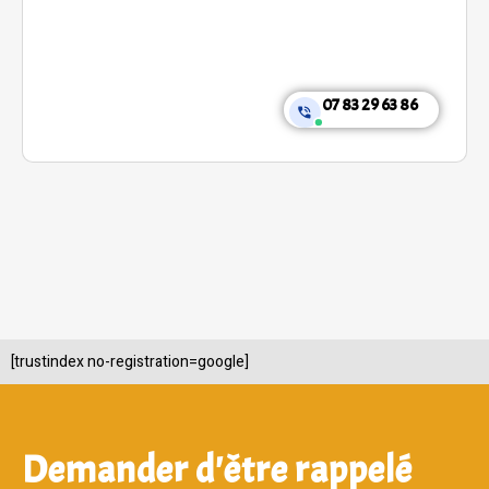
07 83 29 63 86
[trustindex no-registration=google]
Demander d'être rappelé