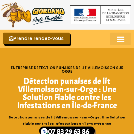
Prendre rendez-vous
Punaises de lit – La reconnaître et s’en 
ENTREPRISE DETECTION PUNAISES DE LIT VILLEMOISSON SUR
ORGE
Détection punaises de lit
Villemoisson-sur-Orge : Une
Solution Fiable contre les
Infestations en Île-de-France
Détection punaises de lit Villemoisson-sur-Orge : Une Solution
Fiable contre les Infestations en Île-de-France
07 83 29 63 86