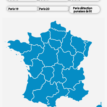
Paris détection
Paris 19
Paris 20
punaises de lit