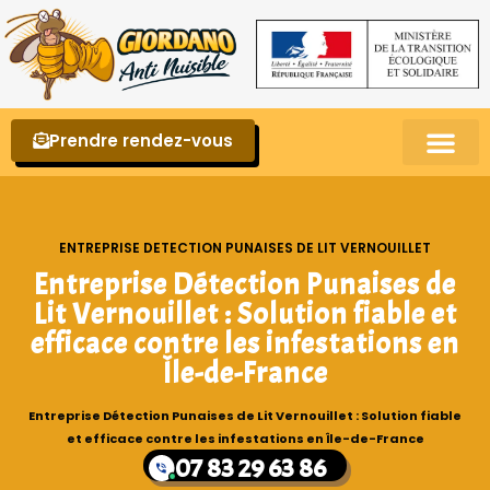
Prendre rendez-vous
Punaises de lit – La reconnaître et s’en 
ENTREPRISE DETECTION PUNAISES DE LIT VERNOUILLET
Entreprise Détection Punaises de
Lit Vernouillet : Solution fiable et
efficace contre les infestations en
Île-de-France
Entreprise Détection Punaises de Lit Vernouillet : Solution fiable
et efficace contre les infestations en Île-de-France
07 83 29 63 86