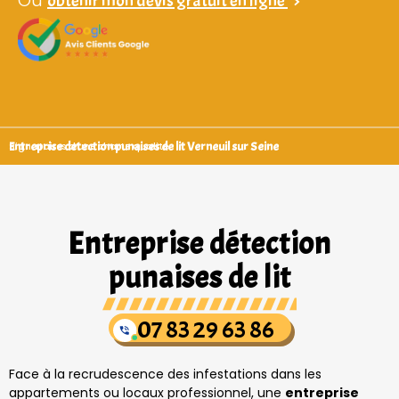
Ou
obtenir mon devis gratuit en ligne
>
Entreprise detection punaises de lit Verneuil sur Seine
Signataires d’une charte qualité
Entreprise détection
punaises de lit
07 83 29 63 86
Face à la recrudescence des infestations dans les
appartements ou locaux professionnel, une
entreprise