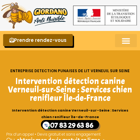
Prendre rendez-vous
Punaises de lit – La reconnaître et s’en 
ENTREPRISE DETECTION PUNAISES DE LIT VERNEUIL SUR SEINE
Intervention détection canine
Verneuil-sur-Seine : Services chien
renifleur Île-de-France
Intervention détection canine Verneuil-sur-Seine : Services
chien renifleur Île-de-France
07 83 29 63 86
Prix d’un appel • Devis gratuit et sans engagement