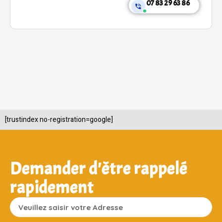
07 83 29 63 86
[trustindex no-registration=google]
Demander d'être rappelé
rapidement