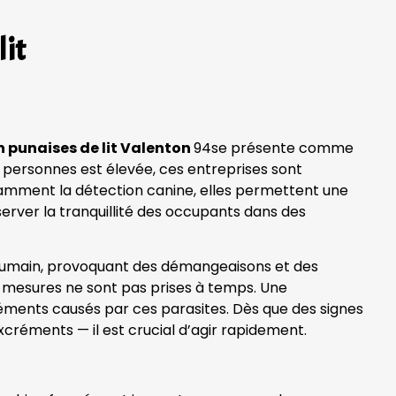
lit
n punaises de lit Valenton
94se présente comme
e personnes est élevée, ces entreprises sont
tamment la détection canine, elles permettent une
server la tranquillité des occupants dans des
g humain, provoquant des démangeaisons et des
des mesures ne sont pas prises à temps. Une
réments causés par ces parasites. Dès que des signes
xcréments — il est crucial d’agir rapidement.