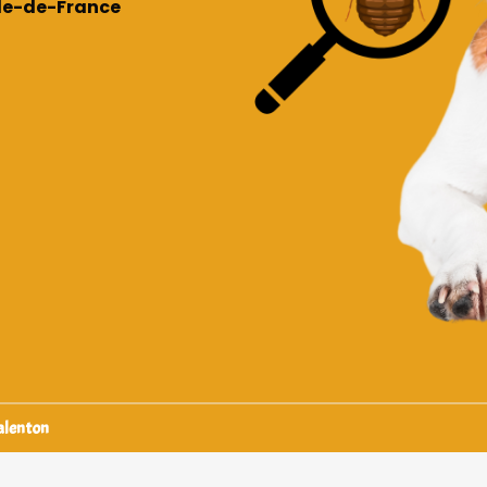
 Île-de-France
Valenton