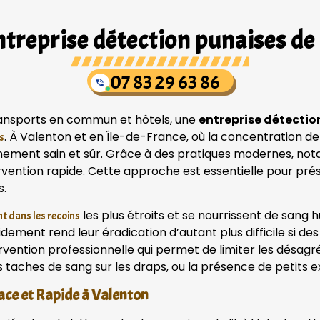
treprise détection punaises de 
07 83 29 63 86
transports en commun et hôtels, une
entreprise détectio
. À Valenton et en Île-de-France, où la concentration d
s
onnement sain et sûr. Grâce à des pratiques modernes, no
ervention rapide. Cette approche est essentielle pour pré
s.
les plus étroits et se nourrissent de san
t dans les recoins
pidement rend leur éradication d’autant plus difficile si 
rvention professionnelle qui permet de limiter les désag
s taches de sang sur les draps, ou la présence de petits e
ace et Rapide à Valenton