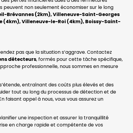
e des pertes financières dues à des fermetures
ses peuvent non seulement économiser sur le long
eil-Brévannes (2km), Villeneuve-Saint-Georges
e (4km), Villeneuve-le-Roi (4km), Boissy-Saint-
tendez pas que la situation s’aggrave. Contactez
ens détecteurs
, formés pour cette tâche spécifique,
re approche professionnelle, nous sommes en mesure
 s’étende, entraînant des coûts plus élevés et des
ider tout au long du processus de détection et de
En faisant appel à nous, vous vous assurez un
nifier une inspection et assurer la tranquillité
prise en charge rapide et compétente de vos