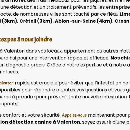
ans un
hôtel
, des frais médicaux pour les piqûres, et mêm
 une détection et un traitement préventifs, les entrepri
tacte, de nombreuses villes sont touché par ce fléau
Lim
(3km), Créteil (3km), Ablon-sur-Seine (4km), Crosn
ez pas à nous joindre
t à Valenton dans vos locaux, appartement ou autres n’at
urd’hui pour une intervention rapide et efficace.
Nos chi
r un diagnostic précis. Grâce à notre expertise et à not
nalisées
rapide est cruciale pour éviter que l’infestation ne
Valenton
onibles pour répondre à toutes vos questions et vous gu
sures à prendre pour prévenir toute nouvelle infestation. 
cupants.
e confort et votre sécurité.
maintenant pour pla
Appelez-nous
tion détection canine à Valenton
, soyez assuré d’une 