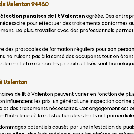
e de Valenton 94460
détection punaises de lit Valenton
agréée. Ces entrepr
ise nécessaire pour effectuer des traitements conformes a
ment. De plus, travailler avec des professionnels permet 
e des protocoles de formation réguliers pour son personne
ons ne nuisent pas à la santé des occupants tout en étant 
galement être sûr que les produits utilisés sont homolog
 à Valenton
ises de lit à Valenton peuvent varier en fonction de plusi
ion influencent les prix. En général, une inspection canin
x et des traitements nécessaires. Cet engagement est ess
l’hôtellerie où la satisfaction des clients est primordial
dommages potentiels causés par une infestation de puaises