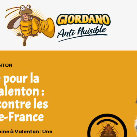
ENTON
 pour la
alenton :
contre les
de-France
nine à Valenton : Une