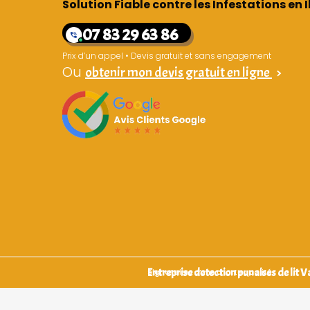
Solution Fiable contre les Infestations en
07 83 29 63 86
Prix d’un appel • Devis gratuit et sans engagement
Ou
obtenir mon devis gratuit en ligne
>
Entreprise detection punaises de lit 
Signataires d’une charte qualité