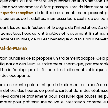
giée dans la lutte contre les punaises de lit à Valenton
s les environnements à fort passage. Lors de l’interventi
, de la literie aux meubles, en passant p
inspections complètes
punaises de lit adultes, mais aussi leurs œufs, ce qui pe
iquant les zones infestées et le degré de l’infestation. Ce 
s zones touchées seront traitées efficacement. En utilisa
tements inutiles, ce qui est bénéfique à la fois pour l’env
 Val-de-Marne
ection punaises de lit propose un traitement adapté. Cela 
onfiguration des lieux. Le traitement thermique, par exemp
 méthode écologique et efficace. Les traitements chimique
té des occupants.
ton s’assurent également que le traitement est mené de m
 en dehors des heures de pointe, surtout dans des établis
révu après le traitement pour s’assurer que toutes les pu
opter pour prévenir une nouvelle infestation, comme le n