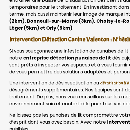
entraîner une baisse de la satisfaction des clients d
temporaires pour le traitement. En investissant dans
terme, mais aussi maintenir leur image de marque in
(2km), Bonneuil-sur-Marne (3km), Choisy-le-Roi 
Léger (5km) et Orly (5km)
.
Intervention Détection Canine Valenton : N’hésit
Si vous soupçonnez une infestation de punaises de li
notre
entreprise détection punaises de lit
dès aujo
sont prêts à inspecter vos espaces et à vous fourni
de vous permettre des solutions adaptées et person
Une intervention de désinsectisation ou
dératisation à 
désagréments supplémentaires. Nos équipes sont disp
traitement. De plus, nous vous conseillons sur les me
environnement sain et confortable pour tous vos oc
Ne laissez pas les punaises de lit compromettre votr
d’esprit dont vous avez besoin. Avec notre
interven
nuisibles.