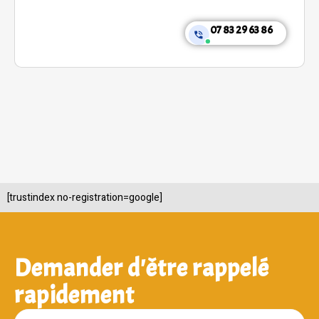
07 83 29 63 86
[trustindex no-registration=google]
Demander d'être rappelé
rapidement