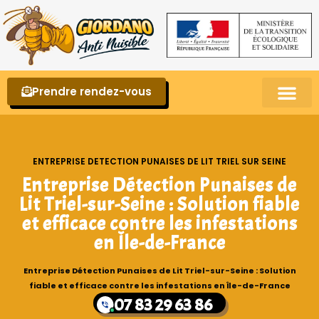
Prendre rendez-vous
Punaises de lit – La reconnaître et s’en 
ENTREPRISE DETECTION PUNAISES DE LIT TRIEL SUR SEINE
Entreprise Détection Punaises de
Lit Triel-sur-Seine : Solution fiable
et efficace contre les infestations
en Île-de-France
Entreprise Détection Punaises de Lit Triel-sur-Seine : Solution
fiable et efficace contre les infestations en Île-de-France
07 83 29 63 86