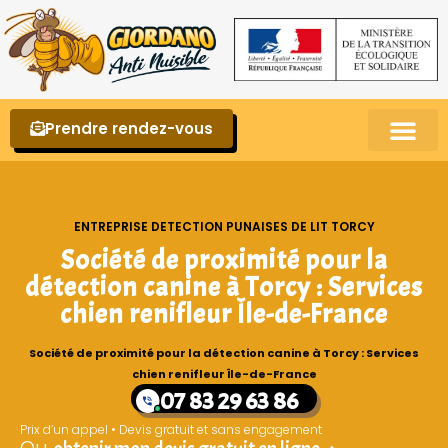
Prendre rendez-vous
Punaises de lit – La reconnaître et s’en 
ENTREPRISE DETECTION PUNAISES DE LIT TORCY
Société de proximité pour la
détection canine à Torcy : Services
chien renifleur Île-de-France
Société de proximité pour la détection canine à Torcy : Services
chien renifleur Île-de-France
07 83 29 63 86
Prix d’un appel • Devis gratuit et sans engagement