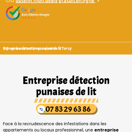
Ou
obtenir mon devis gratuit en ligne
>
Entreprise detection punaises de lit Torcy
Signataires d’une charte qualité
Entreprise détection
punaises de lit
07 83 29 63 86
Face à la recrudescence des infestations dans les
appartements ou locaux professionnel, une
entreprise