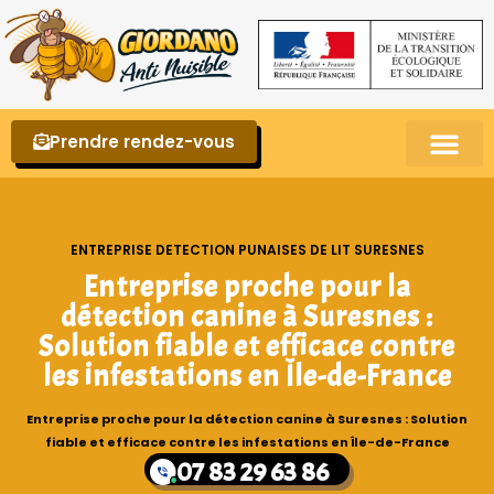
Prendre rendez-vous
Punaises de lit – La reconnaître et s’en 
ENTREPRISE DETECTION PUNAISES DE LIT SURESNES
Entreprise proche pour la
détection canine à Suresnes :
Solution fiable et efficace contre
les infestations en Île-de-France
Entreprise proche pour la détection canine à Suresnes : Solution
fiable et efficace contre les infestations en Île-de-France
07 83 29 63 86