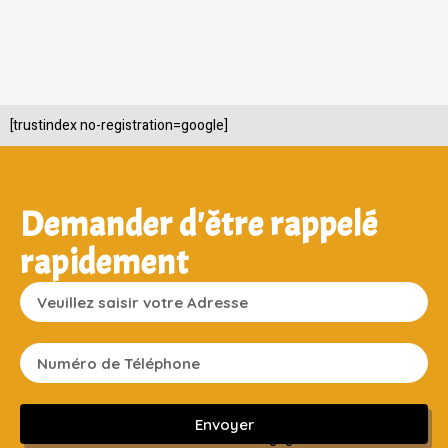
[trustindex no-registration=google]
Demander d'être rappelé
rapidement
Envoyer
Sans engagement ni frais cachés