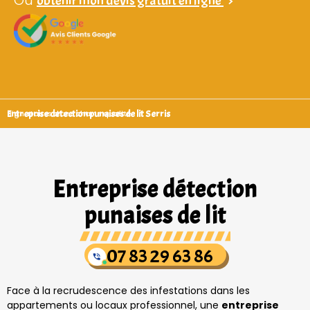
Ou
obtenir mon devis gratuit en ligne
>
Entreprise detection punaises de lit Serris
Signataires d’une charte qualité
Entreprise détection
punaises de lit
07 83 29 63 86
Face à la recrudescence des infestations dans les
appartements ou locaux professionnel, une
entreprise