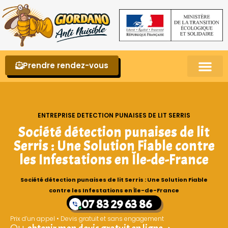
Prendre rendez-vous
Punaises de lit – La reconnaître et s’en 
ENTREPRISE DETECTION PUNAISES DE LIT SERRIS
Société détection punaises de lit
Serris : Une Solution Fiable contre
les Infestations en Île-de-France
Société détection punaises de lit Serris : Une Solution Fiable
contre les Infestations en Île-de-France
07 83 29 63 86
Prix d’un appel • Devis gratuit et sans engagement