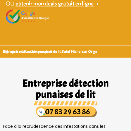
Ou
obtenir mon devis gratuit en ligne
>
Entreprise detection punaises de lit Saint Michel sur Orge
Signataires d’une charte qualité
Entreprise détection
punaises de lit
07 83 29 63 86
Face à la recrudescence des infestations dans les