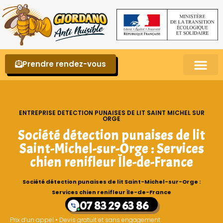
Prendre rendez-vous
Punaises de lit – La reconnaître et s’en 
ENTREPRISE DETECTION PUNAISES DE LIT SAINT MICHEL SUR
ORGE
Société détection punaises de lit
Saint-Michel-sur-Orge : Services
chien renifleur Île-de-France
Société détection punaises de lit Saint-Michel-sur-Orge :
Services chien renifleur Île-de-France
07 83 29 63 86
Prix d’un appel • Devis gratuit et sans engagement