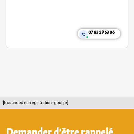
07 83 29 63 86
[trustindex no-registration=google]
Demander d'être rappelé