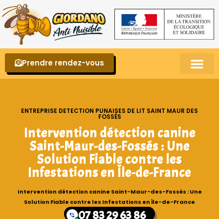
Prendre rendez-vous
Punaises de lit – La reconnaître et s’en 
ENTREPRISE DETECTION PUNAISES DE LIT SAINT MAUR DES
FOSSÉS
Intervention détection canine
Saint-Maur-des-Fossés : Une
Solution Fiable contre les
Infestations en Île-de-France
Intervention détection canine Saint-Maur-des-Fossés : Une
Solution Fiable contre les Infestations en Île-de-France
07 83 29 63 86