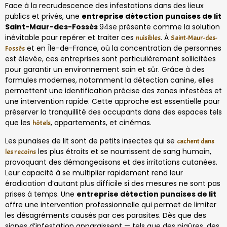
Face à la recrudescence des infestations dans des lieux
publics et privés, une
entreprise détection punaises de lit
Saint-Maur-des-Fossés
94se présente comme la solution
inévitable pour repérer et traiter ces
. À
nuisibles
Saint-Maur-des-
et en Île-de-France, où la concentration de personnes
Fossés
est élevée, ces entreprises sont particulièrement sollicitées
pour garantir un environnement sain et sûr. Grâce à des
formules modernes, notamment la détection canine, elles
permettent une identification précise des zones infestées et
une intervention rapide. Cette approche est essentielle pour
préserver la tranquillité des occupants dans des espaces tels
que les
, appartements, et cinémas.
hôtels
Les punaises de lit sont de petits insectes qui se
cachent dans
les plus étroits et se nourrissent de sang humain,
les recoins
provoquant des démangeaisons et des irritations cutanées.
Leur capacité à se multiplier rapidement rend leur
éradication d’autant plus difficile si des mesures ne sont pas
prises à temps. Une
entreprise détection punaises de lit
offre une intervention professionnelle qui permet de limiter
les désagréments causés par ces parasites. Dès que des
signes d’infestation apparaissent — tels que des piqûres, des