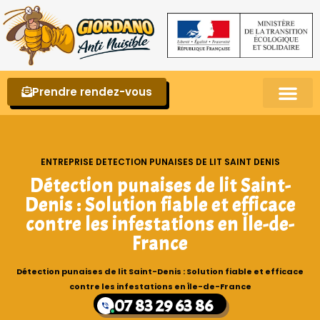
Prendre rendez-vous
Punaises de lit – La reconnaître et s’en 
ENTREPRISE DETECTION PUNAISES DE LIT SAINT DENIS
Détection punaises de lit Saint-
Denis : Solution fiable et efficace
contre les infestations en Île-de-
France
Détection punaises de lit Saint-Denis : Solution fiable et efficace
contre les infestations en Île-de-France
07 83 29 63 86