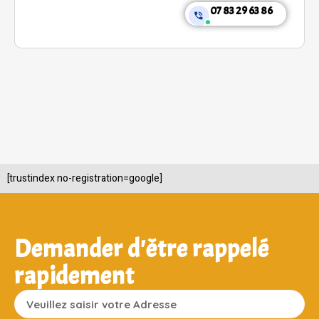
07 83 29 63 86
[trustindex no-registration=google]
Demander d'être rappelé
rapidement