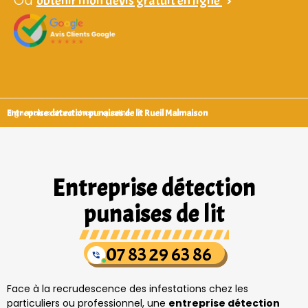
Ou
obtenir mon devis gratuit en ligne
>
Entreprise detection punaises de lit Rueil Malmaison
Signataires d’une charte qualité
Entreprise détection
punaises de lit
07 83 29 63 86
Face à la recrudescence des infestations chez les
particuliers ou professionnel, une
entreprise détection