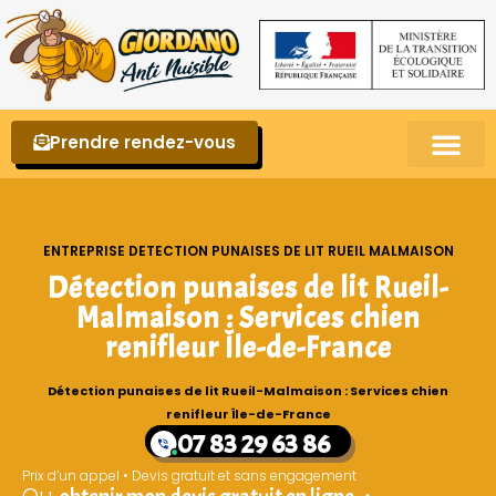
Prendre rendez-vous
Punaises de lit – La reconnaître et s’en 
ENTREPRISE DETECTION PUNAISES DE LIT RUEIL MALMAISON
Détection punaises de lit Rueil-
Malmaison : Services chien
renifleur Île-de-France
Détection punaises de lit Rueil-Malmaison : Services chien
renifleur Île-de-France
07 83 29 63 86
Prix d’un appel • Devis gratuit et sans engagement