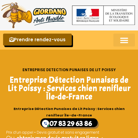
Prendre rendez-vous
Punaises de lit – La reconnaître et s’en 
ENTREPRISE DETECTION PUNAISES DE LIT POISSY
Entreprise Détection Punaises de
Lit Poissy : Services chien renifleur
Île-de-France
Entreprise Détection Punaises de Lit Poissy : Services chien
renifleur Île-de-France
07 83 29 63 86
Prix d’un appel • Devis gratuit et sans engagement