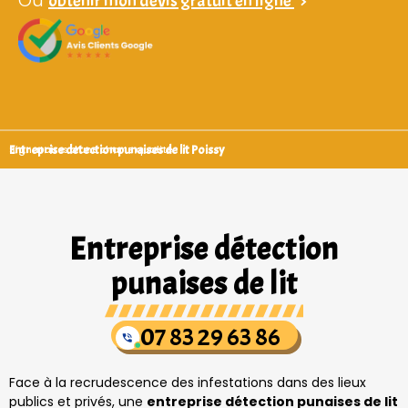
Ou
obtenir mon devis gratuit en ligne
>
Entreprise detection punaises de lit Poissy
Signataires d’une charte qualité
Entreprise détection
punaises de lit
07 83 29 63 86
Face à la recrudescence des infestations dans des lieux
publics et privés, une
entreprise détection punaises de lit